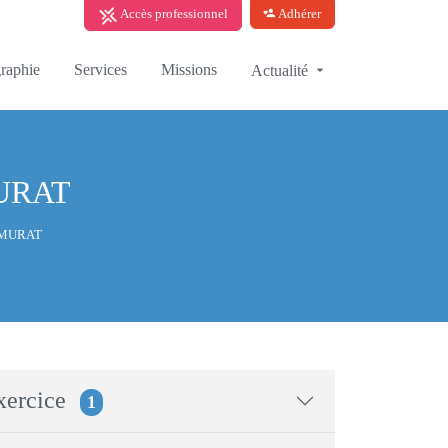
Accès professionnel
Adhérer
raphie
Services
Missions
Actualité
MURAT
 MURAT
xercice
1