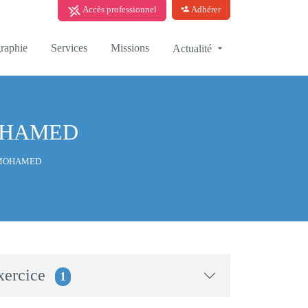
Accès professionnel
Adhérer
raphie
Services
Missions
Actualité
OHAMED
 MOHAMED
xercice
1